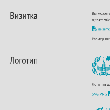
Визитка
Вы можете
нужен ном
визитк
Размер ви
Логотип
Логотип д
SVG
PNG