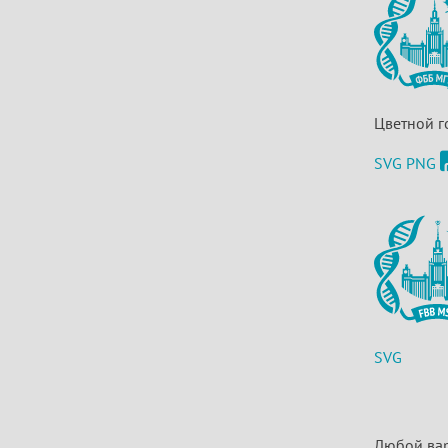
Цветной г
SVG
PNG
SVG
Любой вар