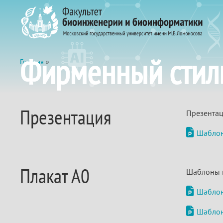
Фирменный стил
Главная
»
Презентация
Презентац
Шаблон
Плакат А0
Шаблоны п
Шаблон
Шаблон