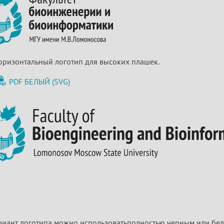
оризонтальный логотип для высоких плашек.
PDF
БЕЛЫЙ (SVG)
иант логотипа 
можно использовать
полностью черным или бел