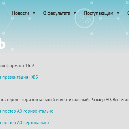
Новости
О факультете
Поступающим
ь
ия формата 16:9
 презентация ФББ
остеров - горизонтальный и вертикальный. Размер А0. Вылетов
 постер А0 горизонтально
 постер А0 вертикально