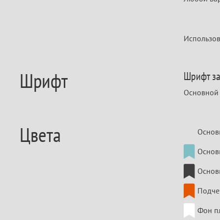
Использов
Шрифт
Шрифт за
Основной ш
Цвета
Основ
Основ
Основ
Подче
Фон п