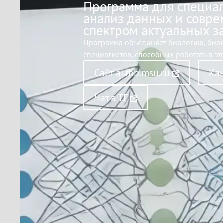
Программа для специал
анализ данных и совр
спектром актуальных з
Программа объединяет биологию, биои
специалистов, способных работать в эт
Сайт ai.fbb.msu.ru
Кан
Чат в ТГ