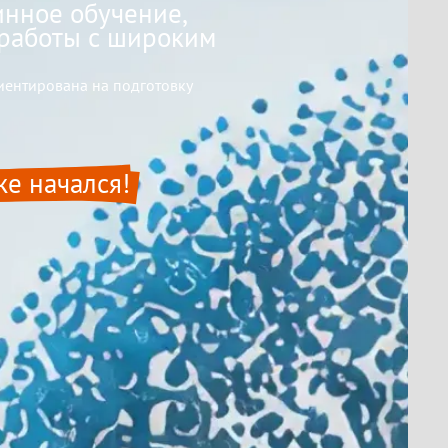
инное обучение,
работы с широким
иентирована на подготовку
же начался!