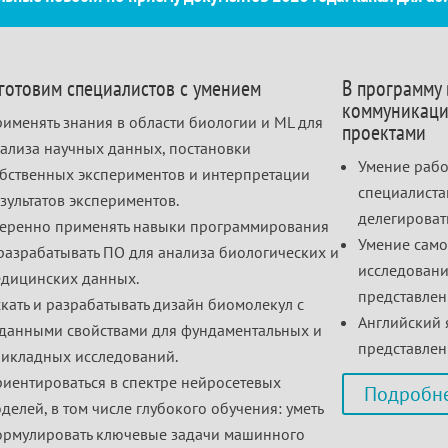
готовим специалистов с умением
В программу
коммуникаци
именять знания в области биологии и ML для
проектами
ализа научных данных, постановки
Умение рабо
бственных экспериментов и интерпретации
специалиста
зультатов экспериментов.
делегировать
еренно применять навыки программирования
Умение само
разрабатывать ПО для анализа биологических и
исследовани
дицинских данных.
представлен
кать и разрабатывать дизайн биомолекул с
Английский 
данными свойствами для фундаментальных и
представлен
икладных исследований.
иентироваться в спектре нейросетевых
Подробне
делей, в том числе глубокого обучения: уметь
рмулировать ключевые задачи машинного