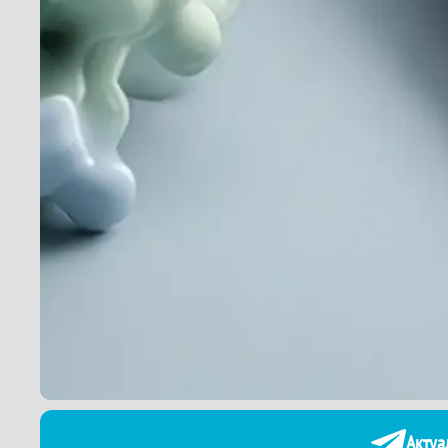

Актуа