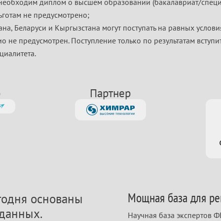
необходим диплом о высшем образовании (бакалавриат/специа
ьготам не предусмотрено;
ана, Беларуси и Кыргызстана могут поступать на равных услови
о не предусмотрен. Поступление только по результатам вступ
циалитета.
р
Партнер
Мощная база для ре
егодня основаны
данных.
Научная база экспертов 