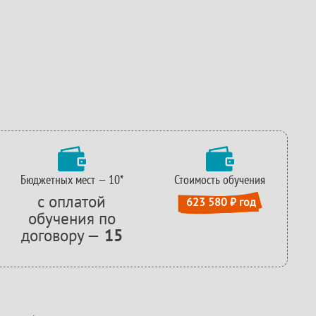


Бюджетных мест — 10*
Стоимость обучения
с оплатой
 623 580 ₽ год
обучения по
договору —
15