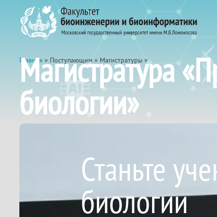
Магистратура «П
Главная
» Поступающим » Магистратуры »
биологии»
Станьте уч
биологии