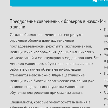
Преодоление современных барьеров в науках
Мы 
о жизни
Пр
Сегодня биология и медицина генерируют
ан
огромные объёмы данных: геномные
со
последовательности, результаты экспериментов,
ре
медицинские изображения, данные клинических
Ув
исследований и молекулярного моделирования. Без
и 
методов машинного обучения и анализа данных
ме
работать с такими объёмами информации
Ис
становится невозможно. Фармацевтические,
за
медицинские биотехнологические компании уже
пр
активно внедряют инструменты машинного
Ор
обучения для решения прикладных задач.
мо
Специалисты, которые умеют сочетать знания в
фо
области биологии и искусственного интеллекта,