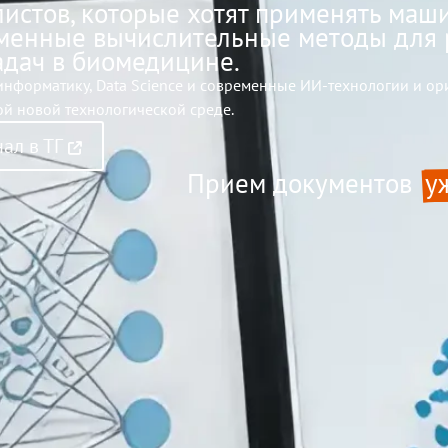
истов, которые хотят применять маш
еменные вычислительные методы для 
адач в биомедицине.
нформатику, Data Science и современные ИИ-технологии и ор
ой новой технологической среде.
ал в ТГ
Прием документов 
у