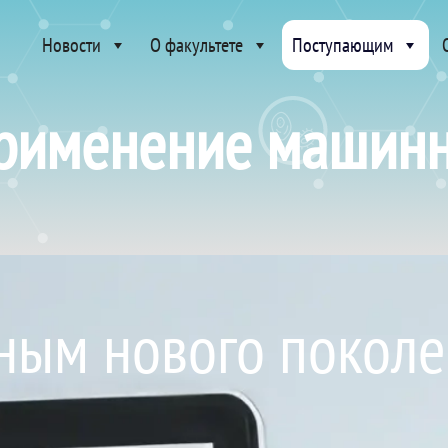
Новости
О факультете
Поступающим
рименение машинн
еным нового поколе