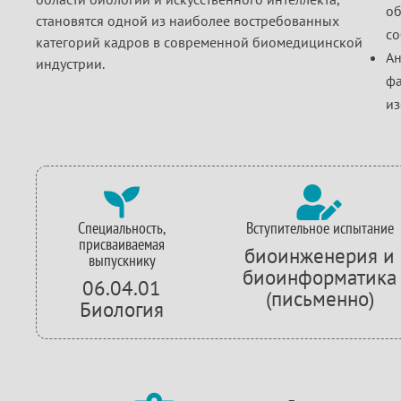
об
становятся одной из наиболее востребованных
со
категорий кадров в современной биомедицинской
Ан
индустрии.
фа
из


Специальность,
Вступительное испытание
присваиваемая
биоинженерия и
выпускнику
биоинформатика
06.04.01
(письменно)
Биология