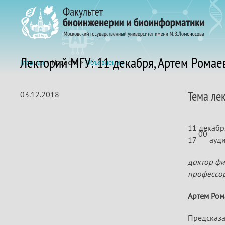
Лекторий МГУ: 11 декабря, Артем Рома
Главная
» Новости »
Объявления
Тема ле
03.12.2018
11 декабря
00
17
ауди
доктор фи
профессо
Артем Ро
Предсказа