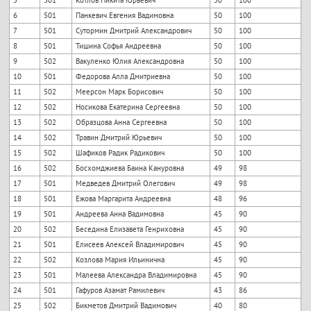
5
501
Котлов Никита Юрьевич
50
100
6
501
Панкевич Евгения Вадимовна
50
100
7
501
Сутормин Дмитрий Александрович
50
100
8
501
Тишина Софья Андреевна
50
100
9
502
Вакуленко Юлия Александровна
50
100
10
501
Федорова Алла Дмитриевна
50
100
11
502
Меерсон Марк Борисович
50
100
12
502
Носикова Екатерина Сергеевна
50
100
13
502
Образцова Анна Сергеевна
50
100
14
502
Травин Дмитрий Юрьевич
50
100
15
502
Шафиков Радик Радикович
50
100
16
502
Босхомджиева Баина Кануровна
49
98
17
501
Медведев Дмитрий Олегович
49
98
18
501
Ежова Маргарита Андреевна
48
96
19
501
Андреева Анна Вадимовна
45
90
20
502
Беседина Елизавета Генриховна
45
90
21
501
Елисеев Алексей Владимирович
45
90
22
502
Козлова Мария Ильинична
45
90
23
501
Малеева Александра Владимировна
45
90
24
501
Гафуров Азамат Рамилевич
43
86
25
502
Бикметов Дмитрий Вадимович
40
80