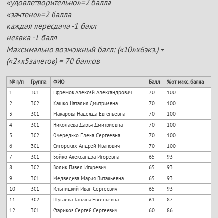
«удовлетворительно»=2 балла
«зачтено»=2 балла
каждая пересдача -1 балл
неявка -1 балл
Максимально возможный балл: («10»х6экз.) +
(«2»х5зачетов) = 70 баллов
№ п/п
Группа
ФИО
Балл
%от макс. балла
1
301
Ефремов Алексей Александрович
70
100
2
302
Кашко Наталия Дмитриевна
70
100
3
301
Макарова Надежда Евгеньевна
70
100
4
301
Николаева Дарья Дмитриевна
70
100
5
302
Очередько Елена Сергеевна
70
100
6
301
Сигорских Андрей Иванович
70
100
7
301
Бойко Александра Игоревна
65
93
8
302
Волик Павел Игоревич
65
93
9
301
Медведева Мария Витальевна
65
93
10
301
Ильницкий Иван Сергеевич
65
93
11
302
Шугаева Татьяна Евгеньевна
61
87
12
301
Стариков Сергей Сергеевич
60
86