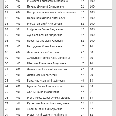
9
402
Мухалева Елизавета Викторовна
52
100
10
402
Пензар Дмитрий Дмитриевич
52
100
11
402
Погорельская Александра Михайловна
52
100
12
402
Просвиров Кирилл Антонович
52
100
13
401
Рябых Григорий Кириллович
52
100
14
402
Софронова Алина Андреевна
52
100
15
401
Худякова Ксения Андреевна
52
100
16
401
Яровенко Светлана Юрьевна
52
100
17
402
Безсуднова Ольга Игоревна
47
90
18
402
Демкив Андрей Олегович
47
90
19
401
Хачатурян Марина Александровна
47
90
20
402
Швецова Екатерина Тимуровна
47
90
21
401
Лозинский Ярослав Николаевич
47
90
22
401
Дюгай Илья Алексеевич
47
90
23
401
Березина Ксения Михайловна
46
88
24
401
Буянова Софья Михайловна
46
88
25
401
Хвень Ирина Максимовна
42
81
26
401
Мельникова Дарья Александровна
33
63
27
401
Кузнецова Мария Александровна
32
62
28
401
Холина Татьяна Дмитриевна
32
62
29
401
Мошенский Денис Михайлович
27
52