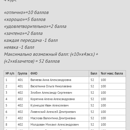
«отлично»=10 баллов
«хорошо»=5 баллов
«удовлетворительно»=2 балла
«зачтено»=2 балла
каждая пересдача -1 балл
неявка -1 балл
Максимально возможный балл: («10»х4экз.) +
(«2»х6зачетов) = 52 баллов
№ п/п
Группа
ФИО
Балл
%от макс. балла
1
401
Валяева Анна Александровна
52
100
2
401
Васюткина Ольга Николаевна
52
100
3
402
Злобин Александр Сергеевич
52
100
4
402
Корягина Алена Александровна
52
100
5
402
Кузнецов Иван Алексеевич
52
100
6
402
Ливенский Алексей Дмитриевич
52
100
7
402
Маслова Валентина Дмитриевна
52
100
8
402
Молдован Михаил Александрович
52
100