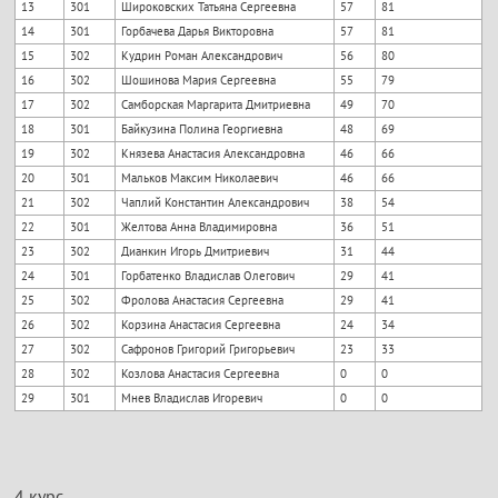
13
301
Широковских Татьяна Сергеевна
57
81
14
301
Горбачева Дарья Викторовна
57
81
15
302
Кудрин Роман Александрович
56
80
16
302
Шошинова Мария Сергеевна
55
79
17
302
Самборская Маргарита Дмитриевна
49
70
18
301
Байкузина Полина Георгиевна
48
69
19
302
Князева Анастасия Александровна
46
66
20
301
Мальков Максим Николаевич
46
66
21
302
Чаплий Константин Александрович
38
54
22
301
Желтова Анна Владимировна
36
51
23
302
Дианкин Игорь Дмитриевич
31
44
24
301
Горбатенко Владислав Олегович
29
41
25
302
Фролова Анастасия Сергеевна
29
41
26
302
Корзина Анастасия Сергеевна
24
34
27
302
Сафронов Григорий Григорьевич
23
33
28
302
Козлова Анастасия Сергеевна
0
0
29
301
Мнев Владислав Игоревич
0
0
4 курс