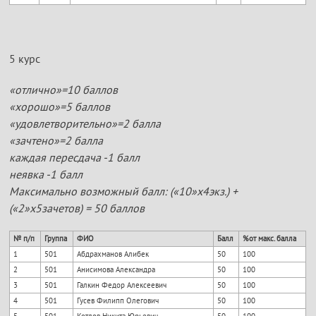
5 курс
«отлично»=10 баллов
«хорошо»=5 баллов
«удовлетворительно»=2 балла
«зачтено»=2 балла
каждая пересдача -1 балл
неявка -1 балл
Максимально возможный балл: («10»х4экз.) +
(«2»х5зачетов) = 50 баллов
№ п/п
Группа
ФИО
Балл
%от макс. балла
1
501
Абдрахманов Алибек
50
100
2
501
Анисимова Александра
50
100
3
501
Галкин Федор Алексеевич
50
100
4
501
Гусев Филипп Олегович
50
100