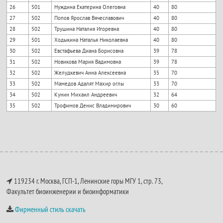
26
501
Нуждина Екатерина Олеговна
40
80
27
502
Попов Ярослав Вячеславович
40
80
28
502
Трушина Наталия Игоревна
40
80
29
501
Ходыкина Наталья Николаевна
40
80
30
502
Евстафьева Диана Борисовна
39
78
31
502
Новикова Мария Вадимовна
39
78
32
502
Желудкевич Анна Алексеевна
35
70
33
502
Мамедов Адалят Махир оглы
33
70
34
502
Кунин Михаил Андреевич
32
64
35
502
Трофимов Денис Владимирович
30
60
119234 г. Москва, ГСП-1, Ленинские горы МГУ 1, стр. 73,
Факультет биоинженерии и биоинформатики
Фирменный стиль скачать