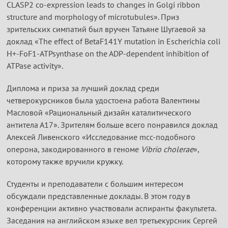
CLASP2 co-expression leads to changes in Golgi ribbon
structure and morphology of microtubules». Приз
зрительских симпатий был вручен Татьяне Шугаевой за
доклад «The effect of BetaF141Y mutation in Escherichia coli
H+-FoF1-ATPsynthase on the ADP-dependent inhibition of
ATPase activity».
Диплома и приза за лучший доклад среди
четверокурсников была удостоена работа Валентины
Масловой «Рациональный дизайн каталитического
антитела А17». Зрителям больше всего понравился доклад
Алексей Ливенского «Исследование mcc-подобного
оперона, закодированного в геноме
Vibrio cholerae
»,
которому также вручили кружку.
Студенты и преподаватели с большим интересом
обсуждали представленные доклады. В этом году в
конференции активно участвовали аспиранты факультета.
Заседания на английском языке вел третьекурсник Сергей