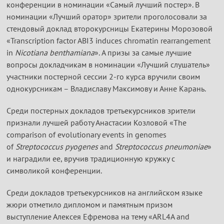
конференции в номинации «Самый лучший постер». В
номинации «Лучший оратор» зрители проголосовали за
стендовый доклад второкурсницы Екатерины Морозовой
«Transcription factor ABI3 induces chromatin rearrangement
in
Nicotiana benthamiana
». А призы за самые лучшие
вопросы докладчикам в номинации «Лучший слушатель»
участники постерной сессии 2-го курса вручили своим
однокурсникам – Владиславу Максимову и Анне Карань.
Среди постерных докладов третьекурсников зрители
признали лучшей работу Анастасии Козловой «The
comparison of evolutionary events in genomes
of
Streptococcus pyogenes
and
Streptococcus pneumoniae
»
и наградили ее, вручив традиционную кружку с
символикой конференции.
Среди докладов третьекурсников на английском языке
жюри отметило дипломом и памятным призом
выступление Алексея Ефремова на тему «ARL4A and