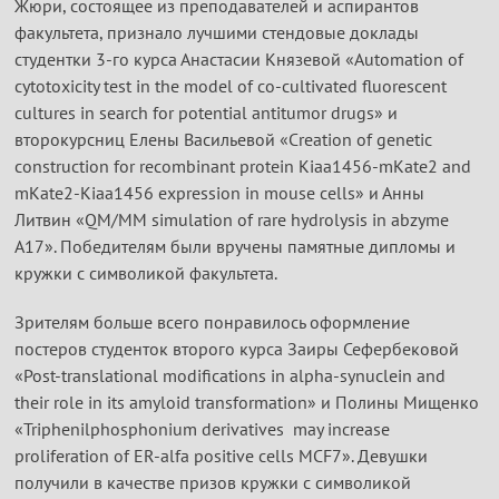
Жюри, состоящее из преподавателей и аспирантов
факультета, признало лучшими стендовые доклады
студентки 3-го курса Анастасии Князевой «Automation of
cytotoxicity test in the model of co-cultivated fluorescent
cultures in search for potential antitumor drugs» и
второкурсниц Елены Васильевой «Creation of genetic
construction for recombinant protein Kiaa1456-mKate2 and
mKate2-Kiaa1456 expression in mouse cells» и Анны
Литвин «QM/MM simulation of rare hydrolysis in abzyme
A17». Победителям были вручены памятные дипломы и
кружки с символикой факультета.
Зрителям больше всего понравилось оформление
постеров студенток второго курса Заиры Сефербековой
«Post-translational modifications in alpha-synuclein and
their role in its amyloid transformation» и Полины Мищенко
«Triphenilphosphonium derivatives may increase
proliferation of ER-alfa positive cells MCF7». Девушки
получили в качестве призов кружки с символикой