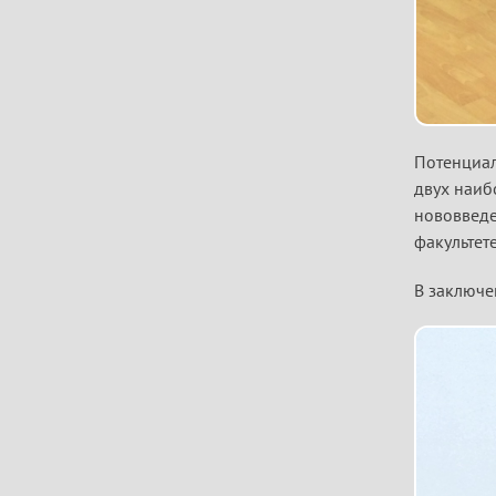
Потенциал
двух наиб
нововведе
факультет
В заключе