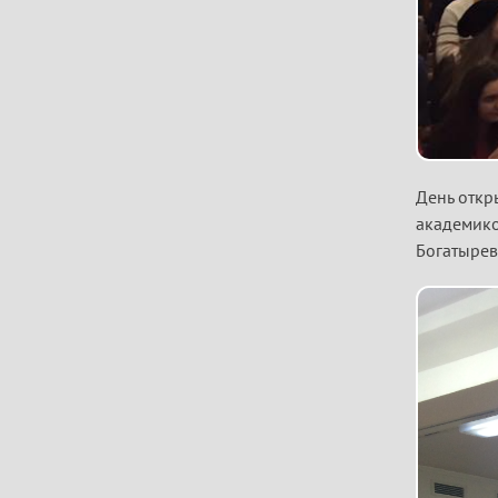
День откр
академико
Богатырев