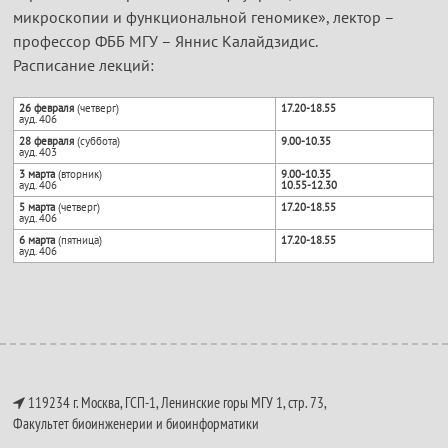
микроскопии и функциональной геномике», лектор –
профессор ФББ МГУ – Яннис Калайдзидис.
Расписание лекций:
26 февраля
(четверг)
17.20-18.55
ауд. 406
28 февраля
(суббота)
9.00-10.35
ауд. 403
3 марта
(вторник)
9.00-10.35
ауд. 406
10.55-12.30
5 марта
(четверг)
17.20-18.55
ауд. 406
6 марта
(пятница)
17.20-18.55
ауд. 406
119234 г. Москва, ГСП-1, Ленинские горы МГУ 1, стр. 73,
Факультет биоинженерии и биоинформатики