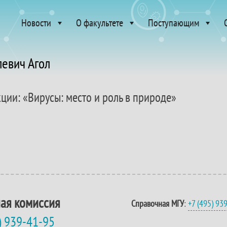
Новости
О факультете
Поступающим
левич Агол
кции: «Вирусы: место и роль в природе»
ая комиссия
Справочная МГУ
:
+7 (495) 93
) 939-41-95