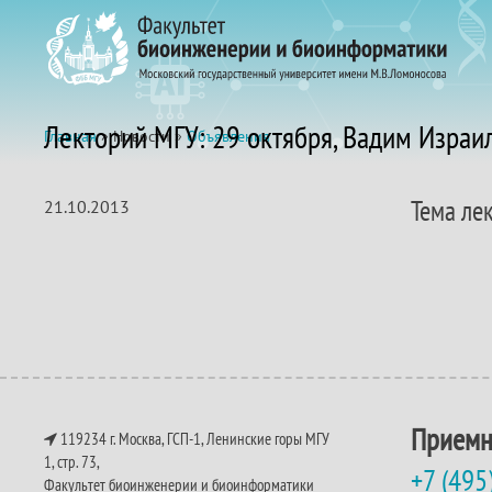
Лекторий МГУ: 29 октября, Вадим Израи
Главная
» Новости »
Объявления
Тема ле
21.10.2013
Приемн
119234 г. Москва, ГСП-1, Ленинские горы МГУ
1, стр. 73,
+7 (495
Факультет биоинженерии и биоинформатики