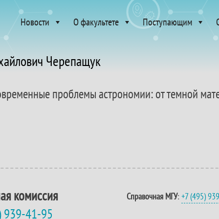
Новости
О факультете
Поступающим
ихайлович Черепащук
Современные проблемы астрономии: от темной мат
ая комиссия
Справочная МГУ
:
+7 (495) 93
) 939-41-95