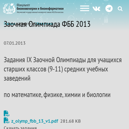
Заочная Олимпиада ФББ 2013
Главная
» Новости »
Объявления
07.01.2013
Задания IX Заочной Олимпиады для учащихся
старших классов (9-11) средних учебных
заведений
по математике, физике, химии и биологии
z_olymp_fbb_13_v1.pdf
281.68 KB
Скачать задания