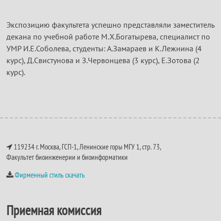
Экспозицию факультета успешно представляли заместитель
декана по учебной работе М.Х.Богатырева, специалист по
УМР И.Е.Соболева, студенты: А.Замараев и К.Лежнина (4
курс), Д.Свистунова и З.Червонцева (3 курс), Е.Зотова (2
курс).
119234 г. Москва, ГСП-1, Ленинские горы МГУ 1, стр. 73,
Факультет биоинженерии и биоинформатики
Фирменный стиль скачать
Приемная комиссия