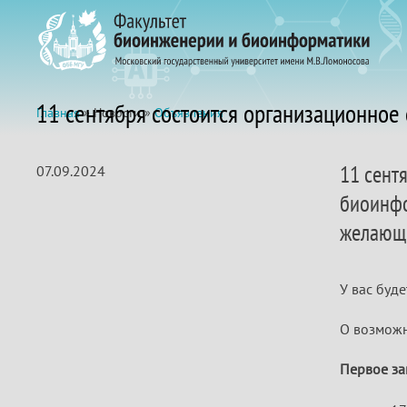
11 сентября состоится организационное 
Главная
» Новости »
Объявления
11 сентя
07.09.2024
биоинфо
желающи
У вас буд
О возможн
Первое за