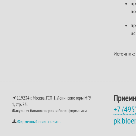
пр
по
пр
ис
Источник
Приемн
119234 г. Москва, ГСП-1, Ленинские горы МГУ
1, стр. 73,
+7 (495
Факультет биоинженерии и биоинформатики
pk.bio
Фирменный стиль скачать