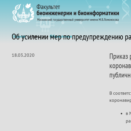
Об усилении мер по предупреждению ра
Главная
» Новости »
Объявления
Приказ 
18.03.2020
коронав
публичн
В соответ
коронавир
в 
ра