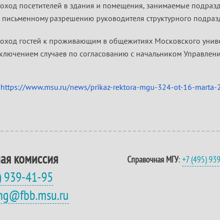
оход посетителей в здания и помещения, занимаемые подразд
 письменному разрешению руководителя структурного подраз
оход гостей к проживающим в общежитиях Московского униве
ключением случаев по согласованию с начальником Управлен
:
https://www.msu.ru/news/prikaz-rektora-mgu-324-ot-16-marta-
ая комиссия
Справочная МГУ
:
+7 (495) 93
) 939-41-95
eng@fbb.msu.ru