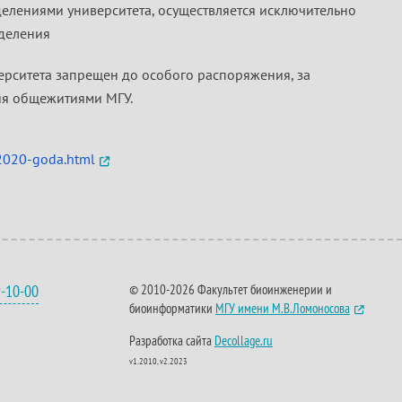
елениями университета, осуществляется исключительно
деления
рситета запрещен до особого распоряжения, за
ия общежитиями МГУ.
2020-goda.html
9-10-00
© 2010-2026 Факультет биоинженерии и
биоинформатики
МГУ имени М.В.Ломоносова
Разработка сайта
Decollage.ru
v1.2010, v2.2023