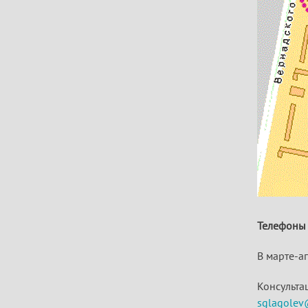
Телефоны 
В марте-а
Консульта
sglagolev