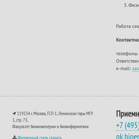
Физи
Работа сек
Контактна
телефоны 
Ответстве
e-mail:
sa
Приемн
119234 г. Москва, ГСП-1, Ленинские горы МГУ
1, стр. 73,
+7 (495
Факультет биоинженерии и биоинформатики
pk.bio
Фирменный стиль скачать