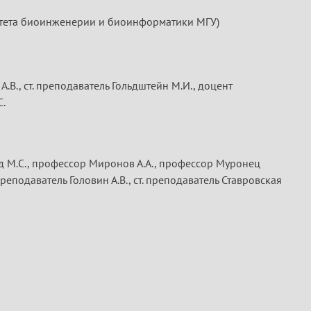
льтета биоинженерии и биоинформатики МГУ)
 А.В., ст. преподаватель Гольдштейн М.И., доцент
С.
нд М.С., профессор Миронов А.А., профессор Муронец
. преподаватель Головин А.В., ст. преподаватель Ставровская