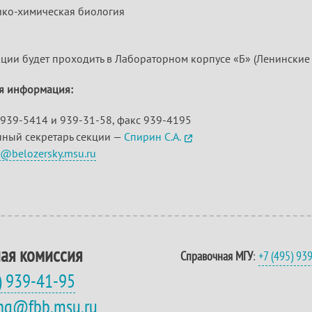
ко-химическая биология
ции будет проходить в Лабораторном корпусе «Б» (Ленинские го
я информация:
939-5414 и 939-31-58, факс 939-4195
нный секретарь секции —
Спирин С.А.
s@belozersky.msu.ru
ая комиссия
Справочная МГУ
:
+7 (495) 93
) 939-41-95
eng@fbb.msu.ru