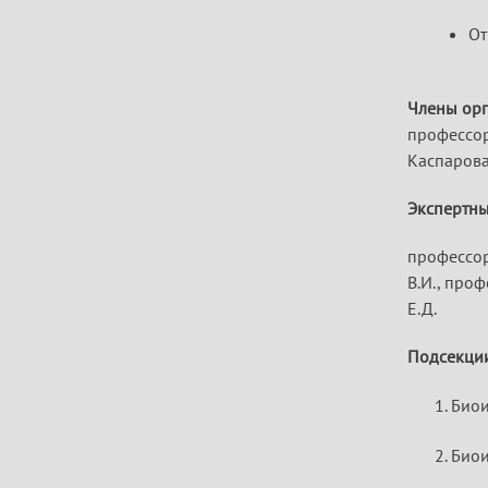
От
Члены орг
профессор 
Каспарова 
Экспертны
профессор
В.И., проф
Е.Д.
Подсекци
Био
Био