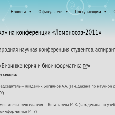
Новости
О факультете
Поступающим
ка» на конференции «Ломоносов-2011»
родная научная конференция студентов, аспирант
«
Биоинженерия и биоинформатика
»
т секции:
едседатель — академик Богданов А.А. (зам. декана по научно
У)
меститель председателя — Богатырева М.Х. (зам. декана по уч
оинформатики МГУ)