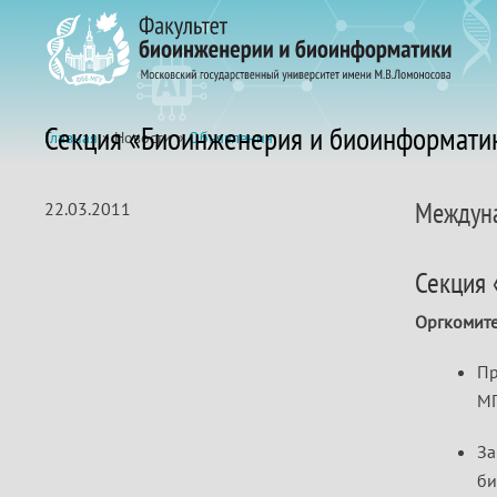
Секция «Биоинженерия и биоинформати
Главная
» Новости »
Объявления
Междуна
22.03.2011
Секция 
Оргкомите
Пр
МГ
За
би