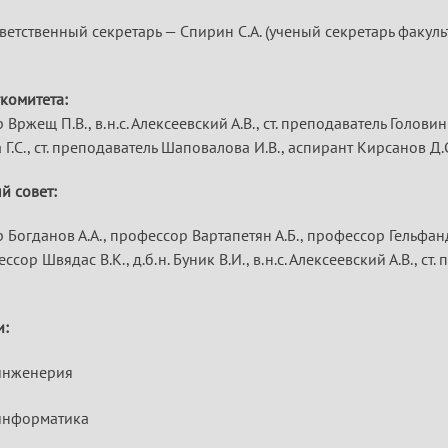
ветственный секретарь — Спирин С.А. (ученый секретарь факу
комитета:
Вржещ П.В., в.н.с. Алексеевский А.В., ст. преподаватель Головин
Г.С., ст. преподаватель Шаповалова И.В., аспирант Кирсанов Д.
й совет:
 Богданов А.А., профессор Вартапетян А.Б., профессор Гельфа
ессор Швядас В.К., д.б.н. Буник В.И., в.н.с. Алексеевский А.В., ст
и:
инженерия
информатика