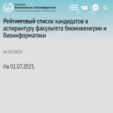
Рейтинговый список кандидатов в
Главная
» Новости »
Объявления
аспирантуру факультета биоинженерии и
биоинформатики
01.07.2025
На 01.07.2025.