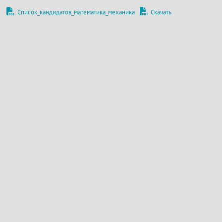
Список_кандидатов_математика_механика
Скачать